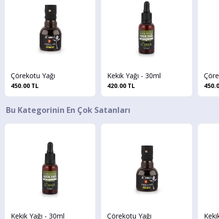
Çörekotu Yağı
Kekik Yağı - 30ml
Çöre
450.00 TL
420.00 TL
450.
Bu Kategorinin En Çok Satanları
Kekik Yağı - 30ml
Çörekotu Yağı
Keki