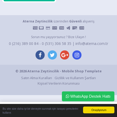
Aterna Zeytincilik
üzerinden
Güvenli
alışveriş
Sorun mu yaşıyorsunuz ? Bize Ulaşın !
0 (216) 389 00 84 - 0 (531) 306 58 35 | info@aterna.com.tr
© 2026 Aterna Zeytincilik - Mobile Shop Template
Satın Alma Kuralları
Gizlilik ve Kullanım Şartları
Kişisel Verilerin Korunması
WhatsApp Destek Hattı
0
Bu site size daha iyi bir deneyim sunmak için tarayıcı çerezlerini
Onaylıyorum
Anasayfa
Hesabım
Sepetim
İletişim
kullanır.